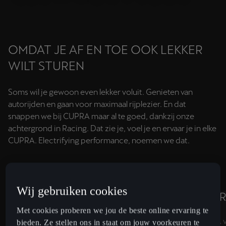
OMDAT JE AF EN TOE OOK LEKKER
WILT STUREN
Soms wil je gewoon even lekker voluit. Genieten van
autorijden en gaan voor maximaal rijplezier. En dat
snappen we bij CUPRA maar al te goed, dankzij onze
achtergrond in Racing. Dat zie je, voel je en ervaar je in elke
CUPRA. Electrifying performance, noemen we dat.
Wij gebruiken cookies
ELECTRIFYING
PERFO
Met cookies proberen we jou de beste online ervaring te
Elektrisch rijden saai? Niet met CUPRA.
Bij CUPRA v
bieden. Ze stellen ons in staat om jouw voorkeuren te