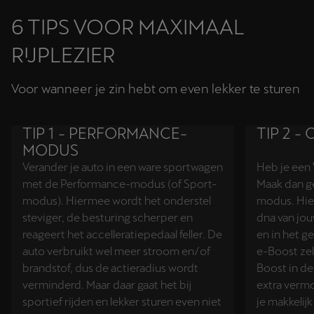
6 TIPS VOOR MAXIMAAL
RIJPLEZIER
Voor wanneer je zin hebt om even lekker te sturen
TIP 1 - PERFORMANCE-
TIP 2 
MODUS
Verander je auto in een ware sportwagen
Heb je een 
met de Performance-modus (of Sport-
Maak dan g
modus). Hiermee wordt het onderstel
modus. Hier
steviger, de besturing scherper en
dna van jou
reageert het accelleratiepedaal feller. De
en in het g
auto verbruikt wel meer stroom en/of
e-Boost zel
brandstof, dus de actieradius wordt
Boost in de
verminderd. Maar daar gaat het bij
extra ver
sportief rijden en lekker sturen even niet
je makkelijk