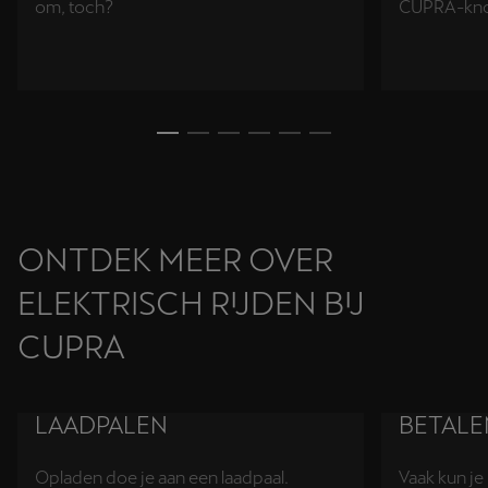
om, toch?
CUPRA-knop
ONTDEK MEER OVER
ELEKTRISCH RIJDEN BIJ
CUPRA
LAADPALEN
BETALE
Opladen doe je aan een laadpaal.
Vaak kun je