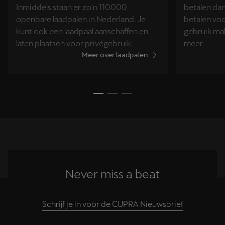
Inmiddels staan er zo'n 110.000
betalen dan
openbare laadpalen in Nederland. Je
betalen voo
kunt ook een laadpaal aanschaffen en
gebruik mak
laten plaatsen voor privégebruik.
meer.
Meer over laadpalen
Never miss a beat
Schrijf je in voor de CUPRA Nieuwsbrief