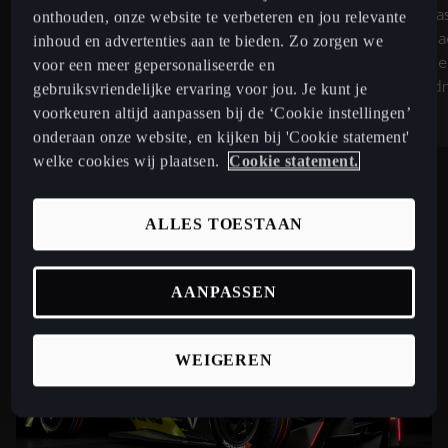
Wij bewijzen dat elektrisch rijden je
gaat om pas
onthouden, onze website te verbeteren en jou relevante
adrenaline een krachtige boost geeft.
Krachtige a
inhoud en advertenties aan te bieden. Zo zorgen we
Wij zijn er voor hen die de energie wil
besturing e
voor een meer gepersonaliseerde en
voelen. Bij elke start, in elke bocht en op
zit in ons d
gebruiksvriendelijke ervaring voor jou. Je kunt je
het rechte stuk.
modellen.
voorkeuren altijd aanpassen bij de ‘Cookie instellingen’
onderaan onze website, en kijken bij 'Cookie statement'
welke cookies wij plaatsen.
Cookie statement.
ALLES TOESTAAN
AANPASSEN
WEIGEREN