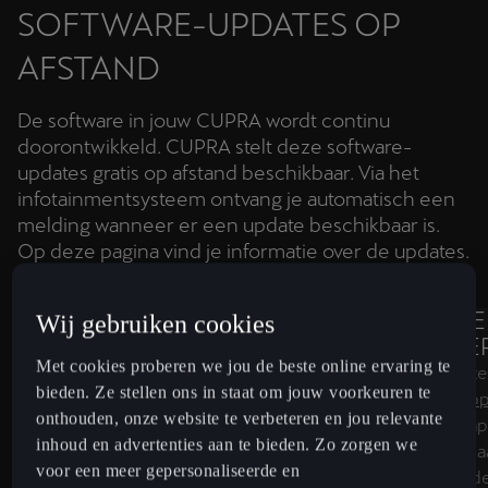
SOFTWARE-UPDATES OP
AFSTAND
De software in jouw CUPRA wordt continu
doorontwikkeld. CUPRA stelt deze software-
updates gratis op afstand beschikbaar. Via het
infotainmentsysteem ontvang je automatisch een
melding wanneer er een update beschikbaar is.
Op deze pagina vind je informatie over de updates.
WAT IS EEN SOFTWARE-
WANNEE
Wij gebruiken cookies
UPDATE?
AANME
Met cookies proberen we jou de beste online ervaring te
Van het motormanagement tot het
Om updates
bieden. Ze stellen ons in staat om jouw voorkeuren te
infotainmentsysteem: jouw CUPRA
CUPRA ap
onthouden, onze website te verbeteren en jou relevante
bevat veel verschillende software. Er
moet de ap
inhoud en advertenties aan te bieden. Zo zorgen we
wordt continu gewerkt aan het
CUPRA. Daa
voor een meer gepersonaliseerde en
verbeteren van die software. Software-
voorgaande 