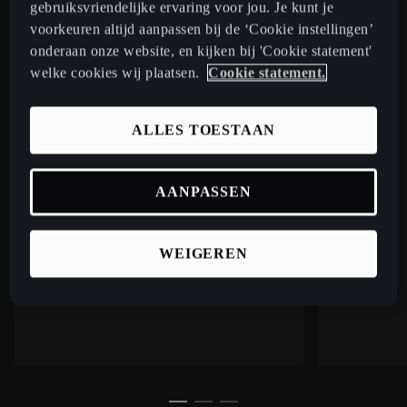
gebruiksvriendelijke ervaring voor jou. Je kunt je
updates zijn eigenlijk een verzameling
voorkeuren altijd aanpassen bij de ‘Cookie instellingen’
kleine en grote verbeteringen. De
onderaan onze website, en kijken bij 'Cookie statement'
meeste aanpassingen zie of merk je niet,
welke cookies wij plaatsen.
Cookie statement.
maar zorgen er achter de schermen
voor dat je CUPRA optimaal blijft
functioneren en beschermd is.
ALLES TOESTAAN
AANPASSEN
WEIGEREN