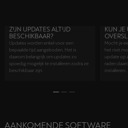
ZIJN UPDATES ALTIJD
KUN JE
BESCHIKBAAR?
OVERS
Updates worden enkel voor een
Mocht je ee
bepaalde tijd aangeboden. Het is
het niet m
daarom belangrijk om updates zo
update op a
spoedig mogelijk te installeren zodra ze
raden daaro
beschikbaar zijn.
installeren.
AANKOMENDE SOFTWARE