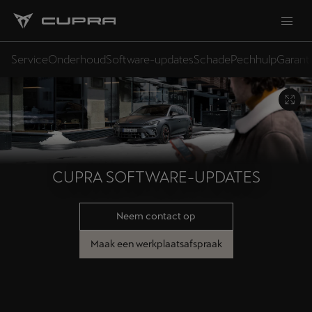
Service
Onderhoud
Software-updates
Schade
Pechhulp
Garant
CUPRA SOFTWARE-UPDATES
Neem contact op
Maak een werkplaatsafspraak