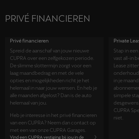
PRIVÉ FINANCIEREN
Privé financieren
Private Lea
Spreid de aanschaf van jouw nieuwe
Stap in ee
CUPRA over een zelfgekozen periode.
vast all-in
De slimme slottermijn zorgt voor een
Lease zitte
laag maandbedrag en met de vele
onderhoud
opties en mogelijkheden richt je het
in je maan
helemaal in naar jouw wensen. En heb je
abonnement 
alle maanden afgelost? Dan is de auto
simpele sta
helemaal van jou.
desgewenst
CUPRA Speci
Heb je interesse in het privé financieren
niet.
van een CUPRA? Neem dan contact op
met een van onze CUPRA Garages.
Vind een CUPRA vestiging bij jou in de