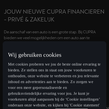
JOUW NIEUWE CUPRA FINANCIEREN
- PRIVÉ & ZAKELIJK
De aanschaf van een auto is een grote stap. Bij CUPRA
bieden we veel mogelijkheden om een auto aan te
schaffen, op een manier die het beste bij jou past. Zowel
privé als zakelijk. Kies voor een vast all-in bedrag per
Wij gebruiken cookies
maand of spreid de aanschafprijs over een langere
periode. Jij kiest.
Met cookies proberen we jou de beste online ervaring te
bieden. Ze stellen ons in staat om jouw voorkeuren te
onthouden, onze website te verbeteren en jou relevante
inhoud en advertenties aan te bieden. Zo zorgen we
voor een meer gepersonaliseerde en
ZAKELIJK FINANCIEREN
gebruiksvriendelijke ervaring voor jou. Je kunt je
voorkeuren altijd aanpassen bij de ‘Cookie instellingen’
onderaan onze website, en kijken bij 'Cookie statement'
Financial lease
Operationa