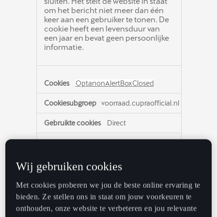
sluiten. Het stelt de website in staat
om het bericht niet meer dan één
keer aan een gebruiker te tonen. De
cookie heeft een levensduur van
een jaar en bevat geen persoonlijke
informatie.
OptanonAlertBoxClosed
voorraad.cupraofficial.nl
Direct
Deze cookie wordt ingesteld door
websites die bepaalde versies van de
Wij gebruiken cookies
cookie law compliance-oplossing
van OneTrust gebruiken. Het wordt
Met cookies proberen we jou de beste online ervaring te
ingesteld nadat bezoekers een
bieden. Ze stellen ons in staat om jouw voorkeuren te
cookie-informatiemelding hebben
gezien en in sommige gevallen
onthouden, onze website te verbeteren en jou relevante
alleen wanneer ze de melding actief