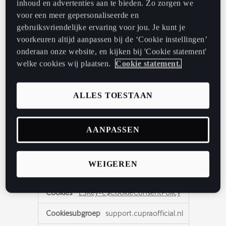
inhoud en advertenties aan te bieden. Zo zorgen we
sluiten. Het stelt de website in staat
voor een meer gepersonaliseerde en
om het bericht niet meer dan één
keer aan een gebruiker te tonen. De
gebruiksvriendelijke ervaring voor jou. Je kunt je
cookie heeft een levensduur van
voorkeuren altijd aanpassen bij de ‘Cookie instellingen’
een jaar en bevat geen persoonlijke
onderaan onze website, en kijken bij 'Cookie statement'
informatie.
welke cookies wij plaatsen.
Cookie statement.
PPSESSION
ALLES TOESTAAN
nieuws.cupraofficial.nl
AANPASSEN
Direct
WEIGEREN
LSKey-c$CookieConsentPolicy
support.cupraofficial.nl