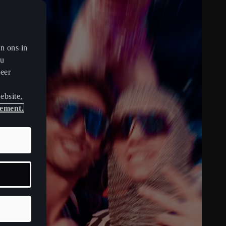
en ons in
ou
meer
ebsite,
tement.