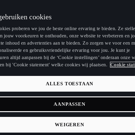
gebruiken cookies
kies proberen we jou de beste online ervaring te bieden. Ze stell
om jouw voorkeuren te onthouden, onze website te verbeteren en j
nte inhoud en advertenties aan te bieden. Zo zorgen we voor een 
naliseerde en gebruiksvriendelijke ervaring voor jou. Je kunt je
ren altijd aanpassen bij de ‘Cookie instellingen’ onderaan onze w
en bij 'Cookie statement' welke cookies wij plaatsen.
Cookie sta
gevoel van spanning ook vertegenwoordigt,
ALLES TOESTAAN
rtstocht. Het vrije. Net als onze auto’s geeft
je echt iets voelen.
AANPASSEN
de en talentvolle muziekartiesten en
 zijn en je echt iets laten voelen . Die
WEIGEREN
CUPRA -
it's all about the vibe!